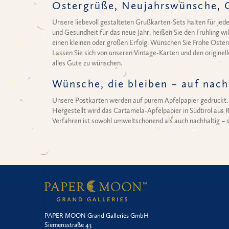
Ostergrüße, Neujahrswünsche, G
Unsere liebevoll gestalteten Grußkarten-Sets halten für je
und Gesundheit für das neue Jahr, heißen Sie den Frühling w
einen kleinen oder großen Erfolg. Wünschen Sie Frohe Oster
Lassen Sie sich von unseren Vintage-Karten und den originell
alles Gute zu wünschen.
Wünsche, die bleiben – auf nac
Unsere Postkarten werden auf purem Apfelpapier gedruckt. 
Hergestellt wird das Cartamela-Apfelpapier in Südtirol aus 
Verfahren ist sowohl umweltschonend als auch nachhaltig – s
PAPER MOON Grand Galleries GmbH
Siemensstraße 43