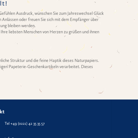
lt!
en Gefühlen Ausdruck, wünschen Sie zum Jahreswechsel Glück
ren Anlässen oder freuen Sie sich mit dem Empfänger über
rung bleiben werden.
n, Ihre liebsten Menschen von Herzen zu grüßen und ihnen
che Struktur und die feine Haptik dieses Naturpapiers.
tigen Papeterie-Geschenkartikeln verarbeitet. Dieses
kt
Tel +49 (0221) 42 35 35 57