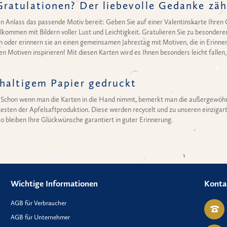
ratulationen? Der liebevolle Gedanke zäh
den Anlass das passende Motiv bereit: Geben Sie auf einer Valentinskarte Ihr
illkommen mit Bildern voller Lust und Leichtigkeit. Gratulieren Sie zu besonde
n oder erinnern sie an einen gemeinsamen Jahrestag mit Motiven, die in Erinne
en Motiven inspirieren! Mit diesen Karten wird es Ihnen besonders leicht falle
hhaltigem Papier gedruckt
Schon wenn man die Karten in die Hand nimmt, bemerkt man die außergewöhnli
Resten der Apfelsaftproduktion. Diese werden recycelt und zu unseren einzigar
o bleiben Ihre Glückwünsche garantiert in guter Erinnerung.
Wichtige Informationen
Konta
AGB für Verbraucher
AGB für Unternehmer