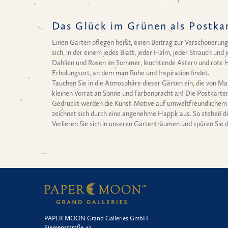
Das Glück im Grünen als Postka
Einen Garten pflegen heißt, einen Beitrag zur Verschönerung 
sich, in der einem jedes Blatt, jeder Halm, jeder Strauch un
Dahlien und Rosen im Sommer, leuchtende Astern und rote Ha
Erholungsort, an dem man Ruhe und Inspiration findet.
Tauchen Sie in die Atmosphäre dieser Gärten ein, die von M
kleinen Vorrat an Sonne und Farbenpracht an! Die Postkarte
Gedruckt werden die Kunst-Motive auf umweltfreundlichem Ap
zeichnet sich durch eine angenehme Haptik aus. So stehen die
Verlieren Sie sich in unseren Gartenträumen und spüren Sie 
PAPER MOON Grand Galleries GmbH
Siemensstraße 43