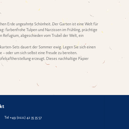
kchen Erde ungeahnte Schönheit. Der Garten ist eine Welt für
Tag: farbenfrohe Tulpen und Narzissen im Frühling, prächtige
in Refugium, abgeschieden vom Trubel der Welt, ein
tkarten-Sets dauert der Sommer ewig. Legen Sie sich einen
– oder um sich selbst eine Freude zu bereiten.
elsaftherstellung erzeugt. Dieses nachhaltige Papier
kt
Tel +49 (0221) 42 35 35 57