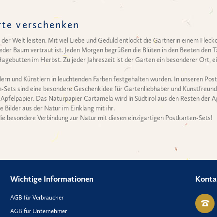
rte verschenken
der Welt leisten. Mit viel Liebe und Geduld entlockt die Gärtnerin einem Flec
d jeder Baum vertraut ist. Jeden Morgen begrüßen die Blüten in den Beeten den 
gebutten im Herbst. Zu jeder Jahreszeit ist der Garten ein besonderer Ort, e
alern und Künstlern in leuchtenden Farben festgehalten wurden. In unseren Pos
n-Sets sind eine besondere Geschenkidee für Gartenliebhaber und Kunstfreunde 
felpapier. Das Naturpapier Cartamela wird in Südtirol aus den Resten der Apf
 Bilder aus der Natur im Einklang mit ihr.
die besondere Verbindung zur Natur mit diesen einzigartigen Postkarten-Sets!
Wichtige Informationen
Konta
AGB für Verbraucher
AGB für Unternehmer