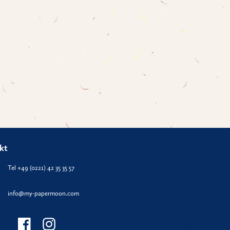
kt
Tel +49 (0221) 42 35 35 57
info@my-papermoon.com